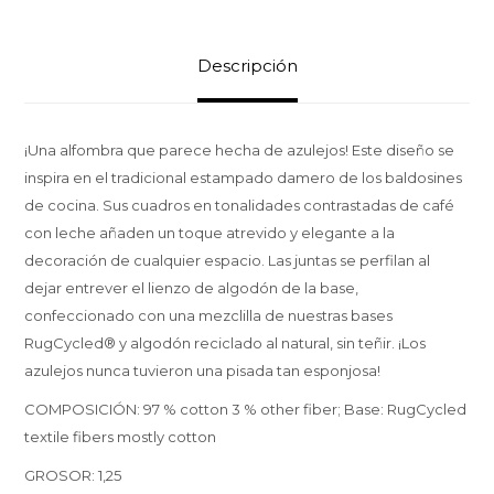
Descripción
¡Una alfombra que parece hecha de azulejos! Este diseño se
inspira en el tradicional estampado damero de los baldosines
de cocina. Sus cuadros en tonalidades contrastadas de café
con leche añaden un toque atrevido y elegante a la
decoración de cualquier espacio. Las juntas se perfilan al
dejar entrever el lienzo de algodón de la base,
confeccionado con una mezclilla de nuestras bases
RugCycled® y algodón reciclado al natural, sin teñir. ¡Los
azulejos nunca tuvieron una pisada tan esponjosa!
COMPOSICIÓN: 97 % cotton 3 % other fiber; Base: RugCycled
textile fibers mostly cotton
GROSOR: 1,25