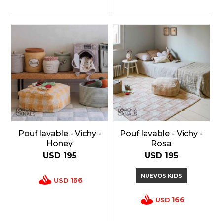
Pouf lavable - Vichy -
Pouf lavable - Vichy -
Honey
Rosa
USD
195
USD
195
NUEVOS KIDS
166
USD
166
USD