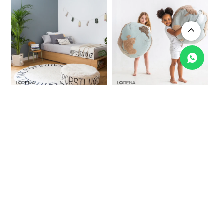
Pouf lavable ABC
Pouf Lavable - World
Natural - Black
Map
USD
250
USD
320
213
272
USD
USD