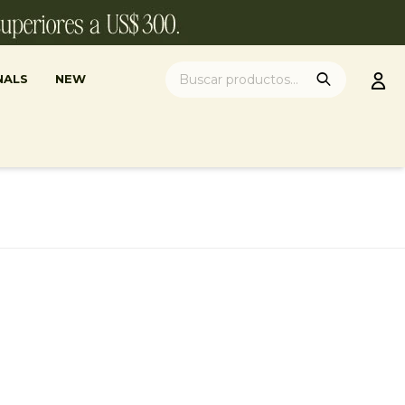
NALS
NEW