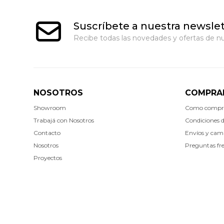
Suscríbete a nuestra newslet
Recibe todas las novedades y ofertas de nu
NOSOTROS
COMPRA
Showroom
Como compr
Trabajá con Nosotros
Condiciones 
Contacto
Envíos y cam
Nosotros
Preguntas fr
Proyectos
© Copyright 2026 / Walnut