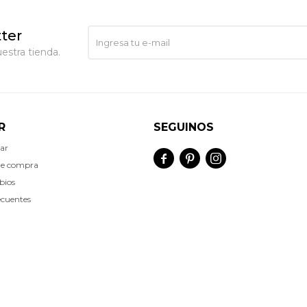
ter
estra tienda.
R
SEGUINOS
ar



de compra
bios
ecuentes