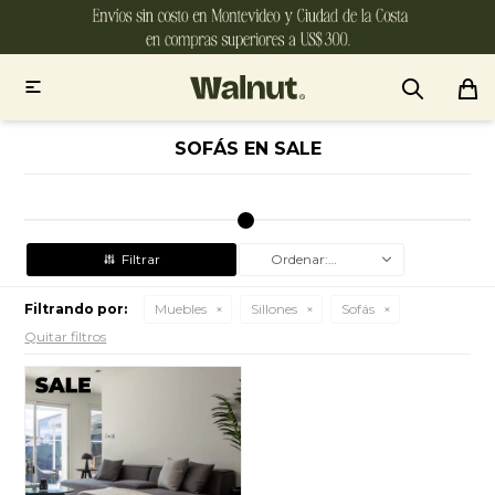

SOFÁS EN SALE
Recomendados
Filtrando por:
Muebles
Sillones
Sofás
Quitar filtros