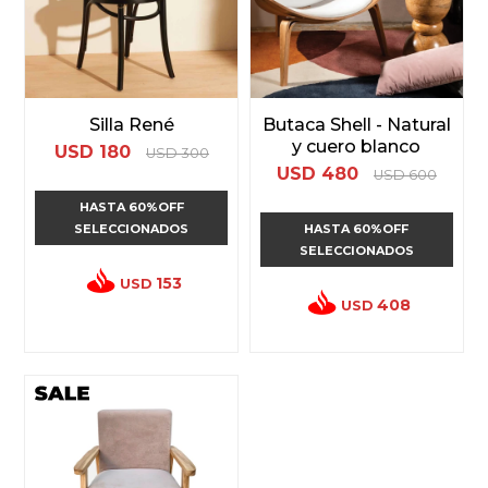
Silla René
Butaca Shell - Natural
y cuero blanco
USD
180
USD
300
USD
480
USD
600
HASTA 60%OFF
SELECCIONADOS
HASTA 60%OFF
SELECCIONADOS
153
USD
408
USD