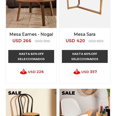
Mesa Eames - Nogal
Mesa Sara
USD
266
USD
420
USD
380
USD
600
HASTA 60%OFF
HASTA 60%OFF
SELECCIONADOS
SELECCIONADOS
226
357
USD
USD