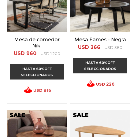
Mesa de comedor
Mesa Eames - Negra
Niki
USD
266
USD
380
USD
960
USD
1.200
HASTA 60%OFF
HASTA 60%OFF
SELECCIONADOS
SELECCIONADOS
226
USD
816
USD