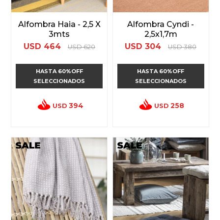
Alfombra Haia - 2,5 X
Alfombra Cyndi -
3mts
2,5x1,7m
USD
464
USD
304
USD
620
USD
380
HASTA 60%OFF
HASTA 60%OFF
SELECCIONADOS
SELECCIONADOS
394
258
USD
USD