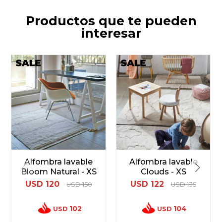
Productos que te pueden
interesar
Alfombra lavable
Alfombra lavable
Bloom Natural - XS
Clouds - XS
USD
120
USD
122
USD
150
USD
135
102
104
USD
USD