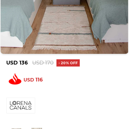
USD
136
USD
170
20
116
USD