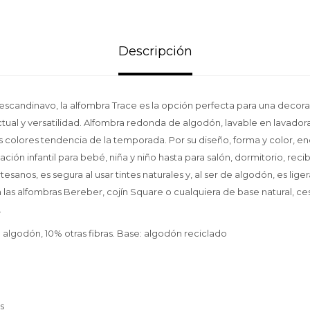
Descripción
o escandinavo, la alfombra Trace es la opción perfecta para una decora
tual y versatilidad. Alfombra redonda de algodón, lavable en lavador
os colores tendencia de la temporada. Por su diseño, forma y color, en
ión infantil para bebé, niña y niño hasta para salón, dormitorio, recibi
sanos, es segura al usar tintes naturales y, al ser de algodón, es ligera
as alfombras Bereber, cojín Square o cualquiera de base natural, ces
.
godón, 10% otras fibras. Base: algodón reciclado
as