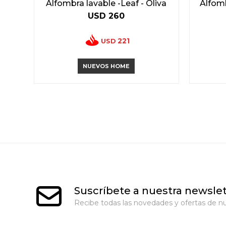
Alfombra lavable -Leaf - Oliva
Alfomb
USD
260
221
USD
NUEVOS HOME
Suscríbete a nuestra newslet
Recibe todas las novedades y ofertas de nu