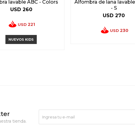
ra lavable ABC - Colors
Alfombra de lana lavabl
- S
USD
260
USD
270
221
USD
230
USD
NUEVOS KIDS
ter
estra tienda.