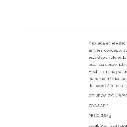
Inspirada en el estil
simples, concepto ac
está disponible en l
estancia desde habitac
Hecha a mano por arte
puede combinar con l
de pared Geometric
COMPOSICIÓN: 90% al
GROSOR: 1
PESO: 3.9kg
Lavable en lavarrop