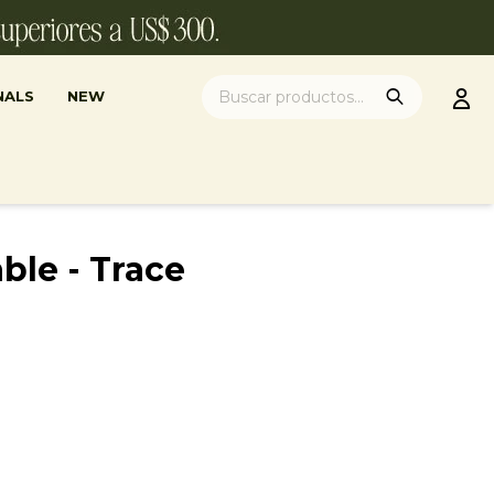
NALS
NEW
ble - Trace