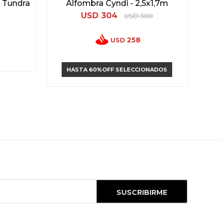
e Tundra
Alfombra Cyndi - 2,5x1,7m
USD
304
USD
380
258
USD
HASTA 60%OFF SELECCIONADOS
SUSCRIBIRME