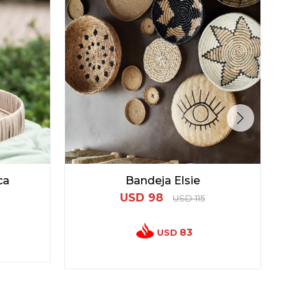
ca
Bandeja Elsie
USD
98
USD
115
83
USD