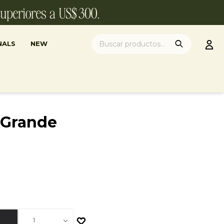
NALS
NEW
 Grande
1