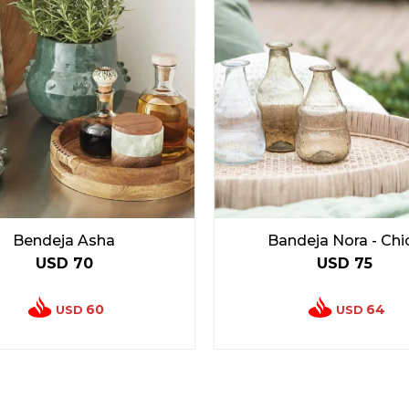
Bendeja Asha
Bandeja Nora - Chi
USD
70
USD
75
60
64
USD
USD