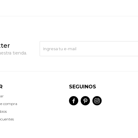
ter
estra tienda.
R
SEGUINOS
ar



de compra
bios
ecuentes