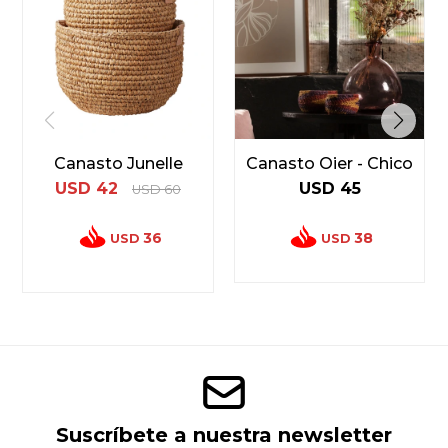
Canasto Junelle
Canasto Oier - Chico
USD
42
USD
45
USD
60
36
38
USD
USD
Suscríbete a nuestra newsletter