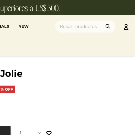
NALS
NEW
Jolie
0
1