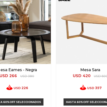
esa Eames - Negra
Mesa Sara
USD
266
USD
420
USD
380
USD
60
226
357
USD
USD
A 60%OFF SELECCIONADOS
HASTA 60%OFF SELECCIO