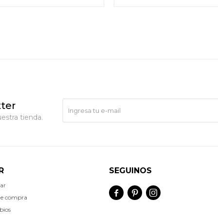
ter
estra tienda.
R
SEGUINOS
ar



de compra
bios