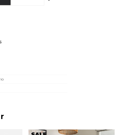
S
rio
r