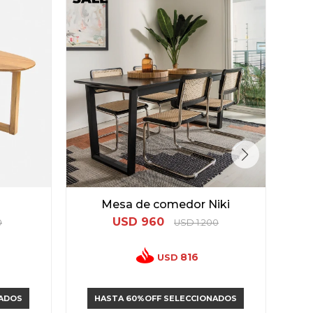
Mesa de comedor Niki
USD
960
0
USD
1.200
816
USD
NADOS
HASTA 60%OFF SELECCIONADOS