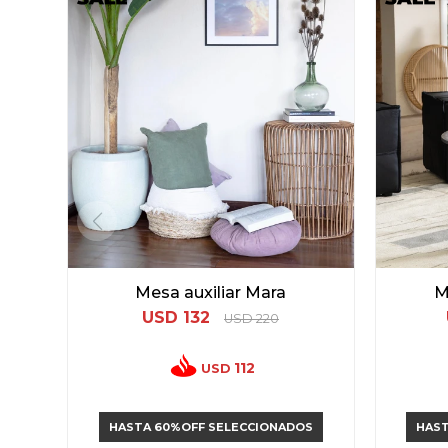
Mesa auxiliar Mara
M
USD
132
USD
220
112
USD
HASTA 60%OFF SELECCIONADOS
HAST