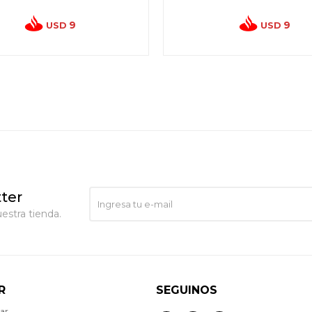
9
9
USD
USD
ter
estra tienda.
R
SEGUINOS
ar