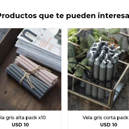
Productos que te pueden interesa
la gris alta pack x10
Vela gris corta pack
USD
10
USD
10