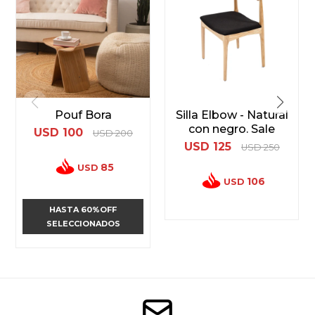
Pouf Bora
Silla Elbow - Natural
con negro. Sale
USD
100
USD
200
USD
125
USD
250
85
USD
106
USD
HASTA 60%OFF
SELECCIONADOS