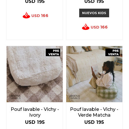
USD
195
USD
195
NUEVOS KIDS
166
USD
166
USD
Pouf lavable - Vichy -
Pouf lavable - Vichy -
Ivory
Verde Matcha
USD
195
USD
195