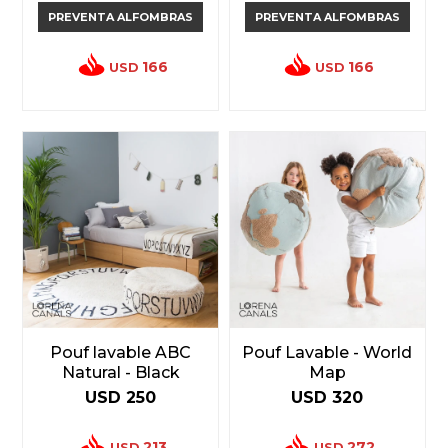
PREVENTA ALFOMBRAS
PREVENTA ALFOMBRAS
166
166
USD
USD
Pouf lavable ABC
Pouf Lavable - World
Natural - Black
Map
USD
250
USD
320
213
272
USD
USD