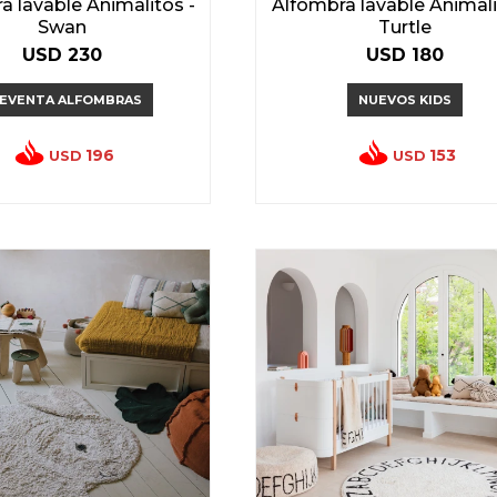
a lavable Animalitos -
Alfombra lavable Animali
Swan
Turtle
USD
230
USD
180
EVENTA ALFOMBRAS
NUEVOS KIDS
196
153
USD
USD