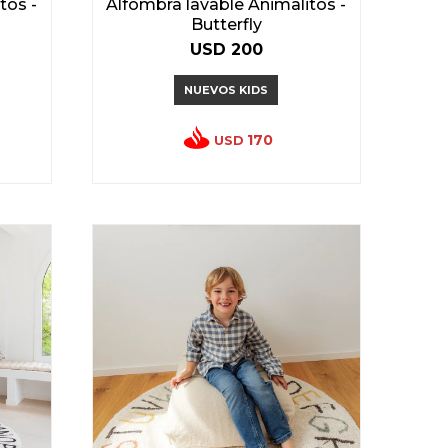
tos -
Alfombra lavable Animalitos -
Butterfly
USD
200
NUEVOS KIDS
170
USD