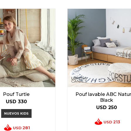
Pouf Turtle
Pouf lavable ABC Natura
Black
USD
330
USD
250
NUEVOS KIDS
213
USD
281
USD