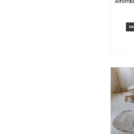
Alfombr
PR