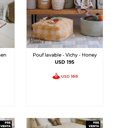
hen
Pouf lavable - Vichy - Honey
USD
195
166
USD