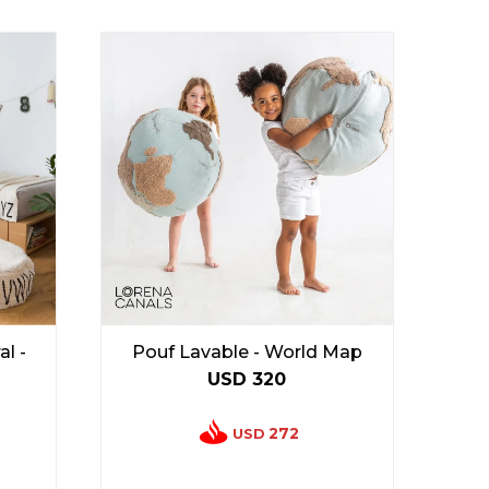
l -
Pouf Lavable - World Map
USD
320
272
USD