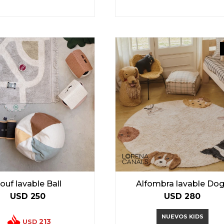
ouf lavable Ball
Alfombra lavable Do
USD
250
USD
280
NUEVOS KIDS
213
USD