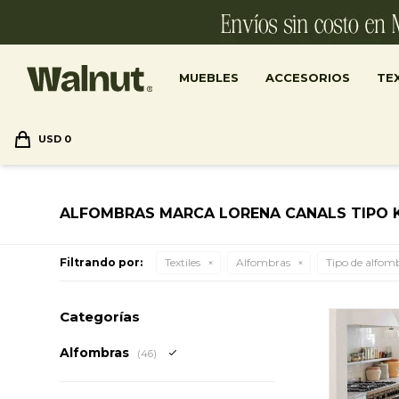
MUEBLES
ACCESORIOS
TEX
USD
0
ALFOMBRAS MARCA LORENA CANALS TIPO 
Filtrando por:
Textiles
Alfombras
Tipo de alfom
Categorías
Alfombras
(46)