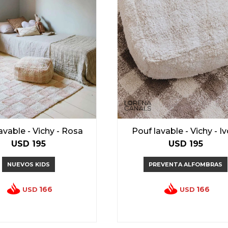
avable - Vichy - Rosa
Pouf lavable - Vichy - I
USD
195
USD
195
NUEVOS KIDS
PREVENTA ALFOMBRAS
166
166
USD
USD