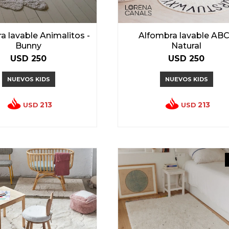
a lavable Animalitos -
Alfombra lavable ABC
Bunny
Natural
USD
250
USD
250
NUEVOS KIDS
NUEVOS KIDS
213
213
USD
USD