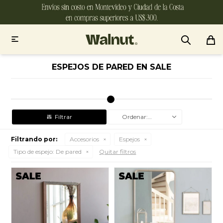

ESPEJOS DE PARED EN SALE
Recomendados
Filtrando por:
Accesorios
Espejos
Tipo de espejo:
De pared
Quitar filtros