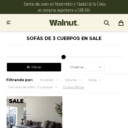

SOFÁS DE 3 CUERPOS EN SALE
Recomendados
Filtrando por:
Muebles
Sillones
Sofás
Tamaño de sillón:
3 cuerpos
Quitar filtros