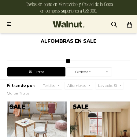

ALFOMBRAS EN SALE
Recomendados
Filtrando por:
Textiles
Alfombras
Lavable:
Si
Quitar filtros