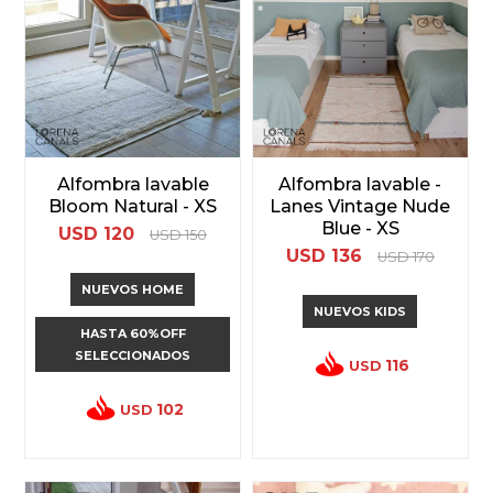
Alfombra lavable
Alfombra lavable -
Bloom Natural - XS
Lanes Vintage Nude
Blue - XS
USD
120
USD
150
USD
136
USD
170
NUEVOS HOME
NUEVOS KIDS
HASTA 60%OFF
SELECCIONADOS
116
USD
102
USD