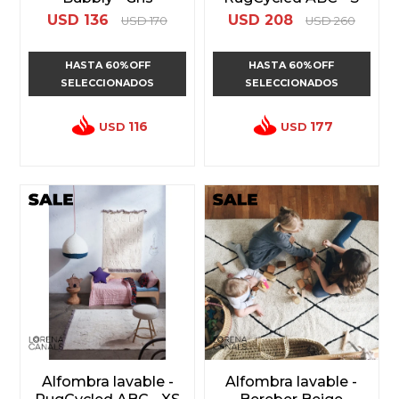
USD
136
USD
208
USD
170
USD
260
HASTA 60%OFF
HASTA 60%OFF
SELECCIONADOS
SELECCIONADOS
116
177
USD
USD
Alfombra lavable -
Alfombra lavable -