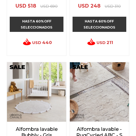
USD
518
USD
248
USD
690
USD
310
HASTA 60%OFF
HASTA 60%OFF
SELECCIONADOS
SELECCIONADOS
440
211
USD
USD
Alfombra lavable
Alfombra lavable -
Bubbly - Gris
RugCycled ABC - S