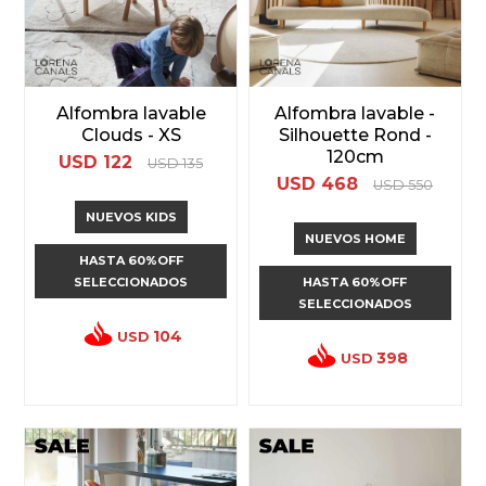
Alfombra lavable
Alfombra lavable -
Clouds - XS
Silhouette Rond -
120cm
USD
122
USD
135
USD
468
USD
550
NUEVOS KIDS
NUEVOS HOME
HASTA 60%OFF
SELECCIONADOS
HASTA 60%OFF
SELECCIONADOS
104
USD
398
USD