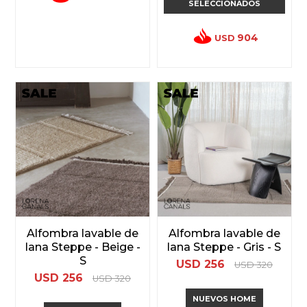
SELECCIONADOS
904
USD
Alfombra lavable de
Alfombra lavable de
lana Steppe - Beige -
lana Steppe - Gris - S
S
USD
256
USD
320
USD
256
USD
320
NUEVOS HOME