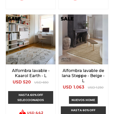
Alfombra lavable -
Alfombra lavable de
Kaarol Earth - L
lana Steppe - Beige -
L
USD
520
USD
650
USD
1.063
USD
1.250
HASTA 60%OFF
SELECCIONADOS
NUEVOS HOME
HASTA 60%OFF
442
USD