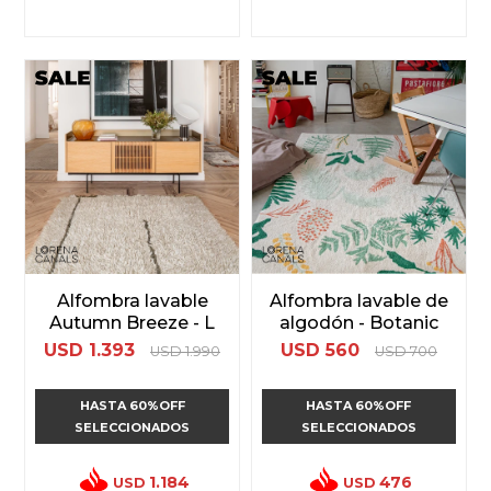
Alfombra lavable
Alfombra lavable de
Autumn Breeze - L
algodón - Botanic
USD
1.393
USD
560
USD
1.990
USD
700
HASTA 60%OFF
HASTA 60%OFF
SELECCIONADOS
SELECCIONADOS
1.184
476
USD
USD