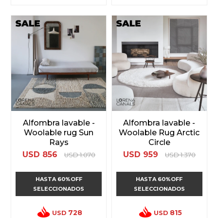
Alfombra lavable -
Alfombra lavable -
Woolable rug Sun
Woolable Rug Arctic
Rays
Circle
USD
856
USD
959
USD
1.070
USD
1.370
HASTA 60%OFF
HASTA 60%OFF
SELECCIONADOS
SELECCIONADOS
728
815
USD
USD