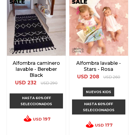
Alfombra caminero
Alfombra lavable -
lavable - Bereber
Stars - Rosa
Black
USD
208
USD
260
USD
232
USD
290
NUEVOS KIDS
HASTA 60%OFF
SELECCIONADOS
HASTA 60%OFF
SELECCIONADOS
197
USD
177
USD