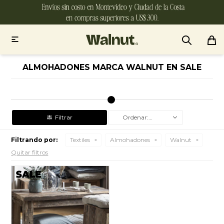

ALMOHADONES MARCA WALNUT EN SALE
Recomendados
Filtrando por:
Textiles
Almohadones
Walnut
Quitar filtros