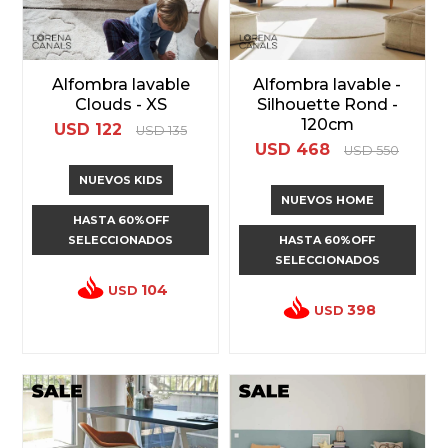
Alfombra lavable
Alfombra lavable -
Clouds - XS
Silhouette Rond -
120cm
USD
122
USD
135
USD
468
USD
550
NUEVOS KIDS
NUEVOS HOME
HASTA 60%OFF
SELECCIONADOS
HASTA 60%OFF
SELECCIONADOS
104
USD
398
USD