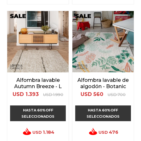
Alfombra lavable
Alfombra lavable de
Autumn Breeze - L
algodón - Botanic
USD
1.393
USD
560
USD
1.990
USD
700
HASTA 60%OFF
HASTA 60%OFF
SELECCIONADOS
SELECCIONADOS
1.184
476
USD
USD