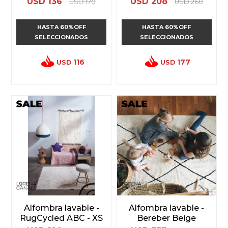
USD
136
USD
208
USD
170
USD
260
HASTA 60%OFF
HASTA 60%OFF
SELECCIONADOS
SELECCIONADOS
116
177
USD
USD
Alfombra lavable -
Alfombra lavable -
RugCycled ABC - XS
Bereber Beige