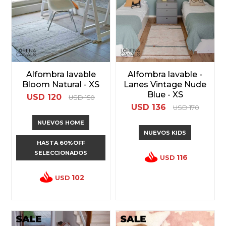
Alfombra lavable
Alfombra lavable -
Bloom Natural - XS
Lanes Vintage Nude
Blue - XS
USD
120
USD
150
USD
136
USD
170
NUEVOS HOME
NUEVOS KIDS
HASTA 60%OFF
SELECCIONADOS
116
USD
102
USD