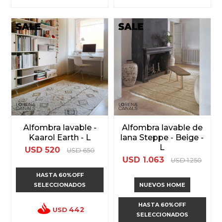
Alfombra lavable -
Alfombra lavable de
Kaarol Earth - L
lana Steppe - Beige -
L
USD
520
USD
650
USD
1.063
USD
1.250
HASTA 60%OFF
SELECCIONADOS
NUEVOS HOME
HASTA 60%OFF
442
USD
SELECCIONADOS