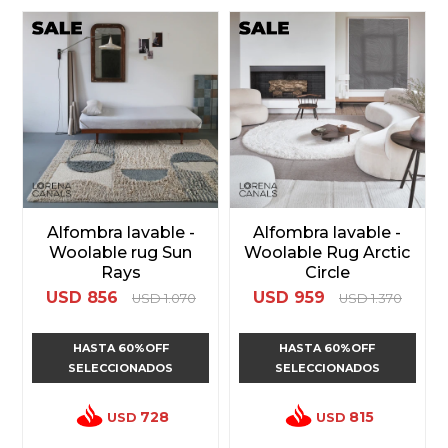
Alfombra lavable -
Alfombra lavable -
Woolable rug Sun
Woolable Rug Arctic
Rays
Circle
USD
856
USD
959
USD
1.070
USD
1.370
HASTA 60%OFF
HASTA 60%OFF
SELECCIONADOS
SELECCIONADOS
728
815
USD
USD