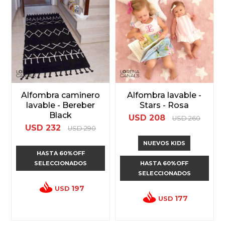
Alfombra caminero
Alfombra lavable -
lavable - Bereber
Stars - Rosa
Black
USD
208
USD
260
USD
232
USD
290
NUEVOS KIDS
HASTA 60%OFF
SELECCIONADOS
HASTA 60%OFF
SELECCIONADOS
197
USD
177
USD