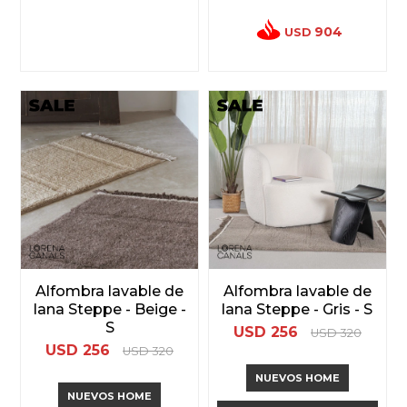
904
USD
Alfombra lavable de
Alfombra lavable de
lana Steppe - Beige -
lana Steppe - Gris - S
S
USD
256
USD
320
USD
256
USD
320
NUEVOS HOME
NUEVOS HOME