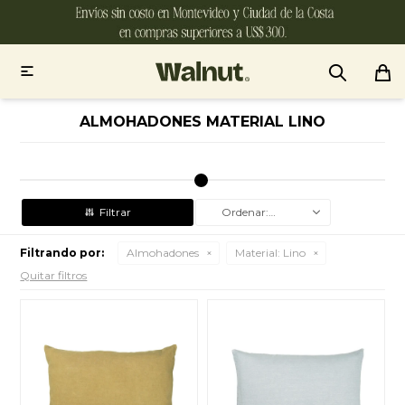

ALMOHADONES MATERIAL LINO
Recomendados
Filtrando por:
Almohadones
Material:
Lino
Quitar filtros