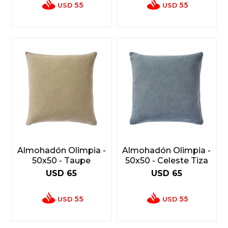
55
55
USD
USD
Almohadón Olimpia -
Almohadón Olimpia -
50x50 - Taupe
50x50 - Celeste Tiza
USD
65
USD
65
55
55
USD
USD