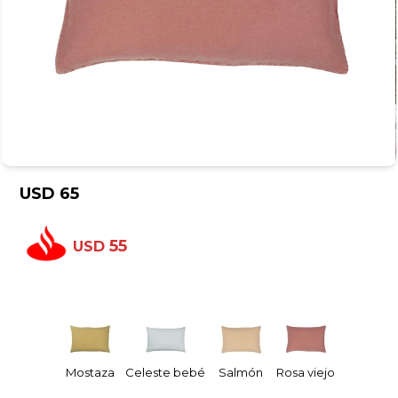
USD
65
55
USD
Mostaza
Celeste bebé
Salmón
Rosa viejo