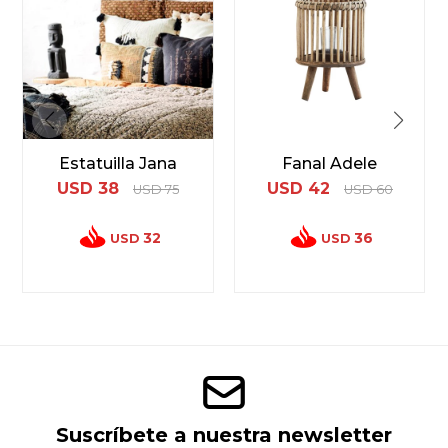
Estatuilla Jana
Fanal Adele
USD
38
USD
42
USD
75
USD
60
32
36
USD
USD
Suscríbete a nuestra newsletter