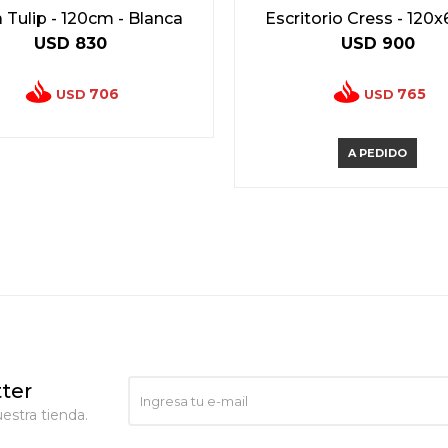
Tulip - 120cm - Blanca
Escritorio Cress - 12
USD
830
USD
900
706
765
USD
USD
A PEDIDO
ter
estra tienda.