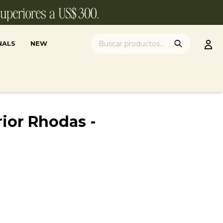
NALS
NEW
ior Rhodas -