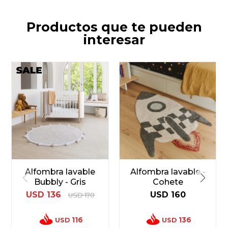
Productos que te pueden
interesar
Alfombra lavable
Alfombra lavable -
Bubbly - Gris
Cohete
USD
136
USD
160
USD
170
116
136
USD
USD