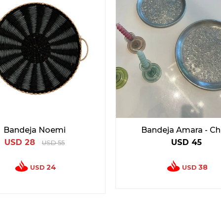
Bandeja Noemi
Bandeja Amara - Ch
USD
28
USD
45
USD
55
24
38
USD
USD