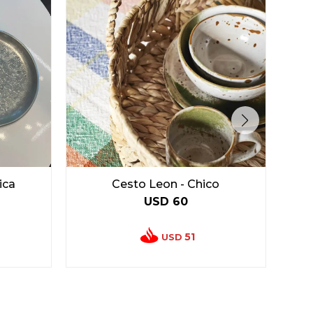
ica
Cesto Leon - Chico
USD
60
51
USD