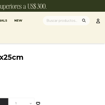
NALS
NEW
15x25cm
1