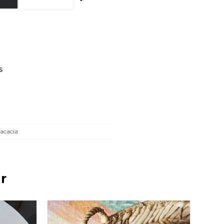
S
acacia
r