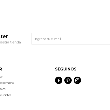
ter
estra tienda.
R
SEGUINOS
ar



de compra
bios
ecuentes