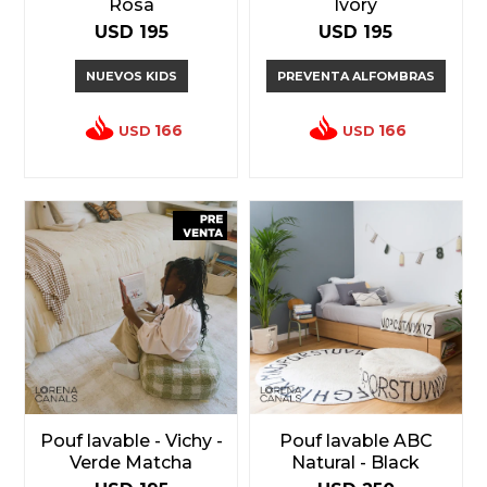
Rosa
Ivory
USD
195
USD
195
NUEVOS KIDS
PREVENTA ALFOMBRAS
166
166
USD
USD
Pouf lavable - Vichy -
Pouf lavable ABC
Verde Matcha
Natural - Black