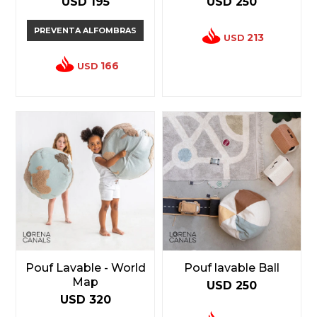
USD
195
USD
250
PREVENTA ALFOMBRAS
213
USD
166
USD
Pouf Lavable - World
Pouf lavable Ball
Map
USD
250
USD
320