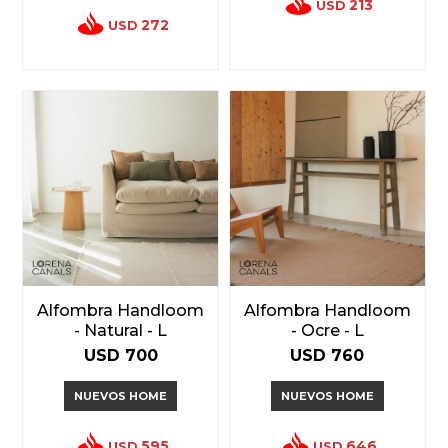
213
USD
272
USD
Alfombra Handloom
Alfombra Handloom
- Natural - L
- Ocre - L
USD
700
USD
760
NUEVOS HOME
NUEVOS HOME
595
646
USD
USD