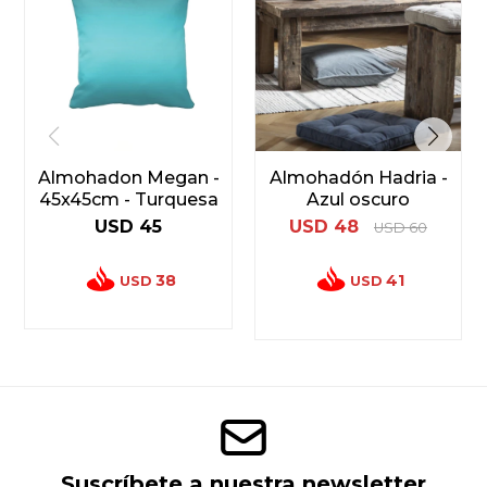
Almohadon Megan -
Almohadón Hadria -
45x45cm - Turquesa
Azul oscuro
USD
45
USD
48
USD
60
38
41
USD
USD
Suscríbete a nuestra newsletter