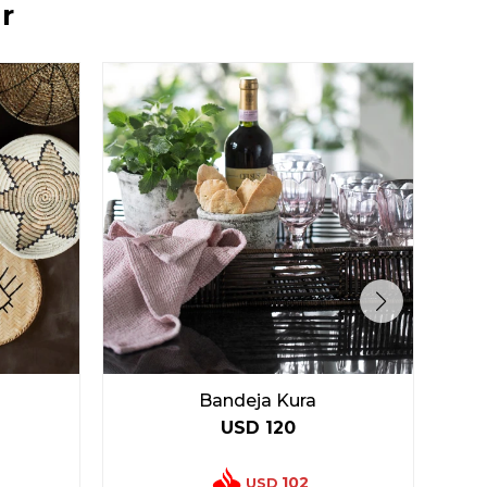
r
Bandeja Kura
USD
120
102
USD