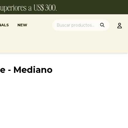
NALS
NEW
se - Mediano