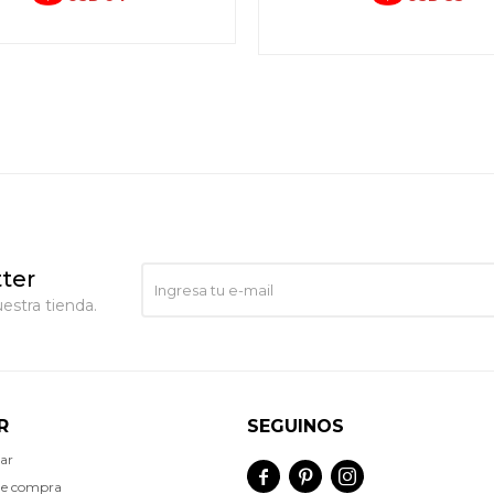
ter
estra tienda.
R
SEGUINOS
ar



de compra