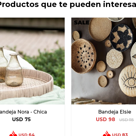
Productos que te pueden interesa
andeja Nora - Chica
Bandeja Elsie
USD
75
USD
98
USD
115
64
83
USD
USD