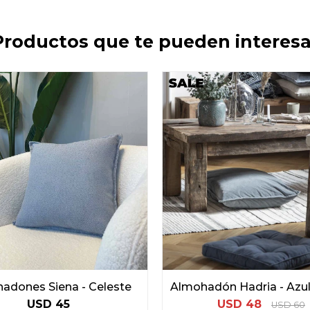
Productos que te pueden interesa
adones Siena - Celeste
Almohadón Hadria - Azu
USD
45
USD
48
USD
60