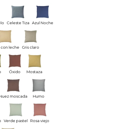
elo
Celeste Tiza
Azul Noche
 con leche
Gris claro
o
Óxido
Mostaza
Nuez moscada
Humo
o
Verde pastel
Rosa viejo