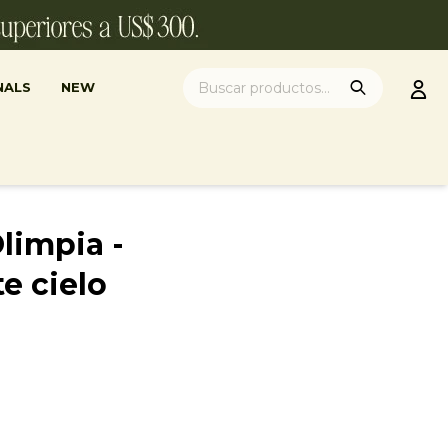
NALS
NEW
impia -
te cielo