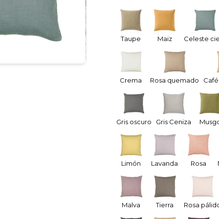
Taupe
Maiz
Celeste ci
Crema
Rosa quemado
Café
Gris oscuro
Gris Ceniza
Musg
Limón
Lavanda
Rosa
Malva
Tierra
Rosa pálid