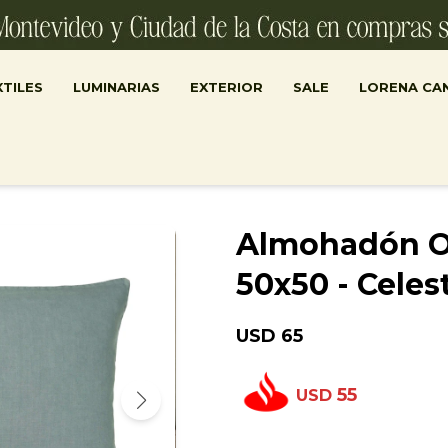
TILES
LUMINARIAS
EXTERIOR
SALE
LORENA CA
Almohadón Ol
50x50 - Celes
USD
65
55
USD