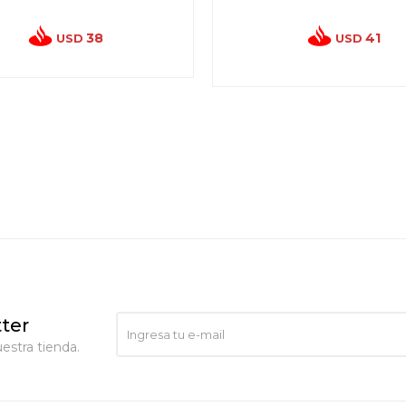
38
41
USD
USD
ter
estra tienda.