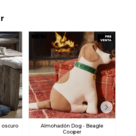
r
l oscuro
Almohadón Dog - Beagle
Alm
Cooper