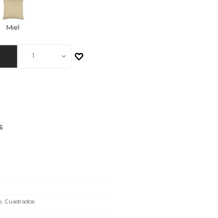
Miel
1
S
o, Cuadrados