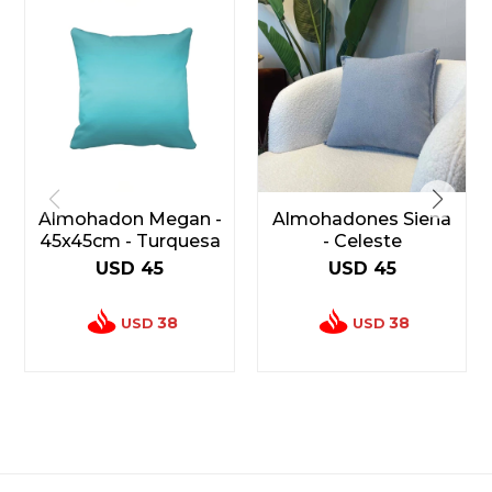
Almohadon Megan -
Almohadones Siena
45x45cm - Turquesa
- Celeste
USD
45
USD
45
38
38
USD
USD