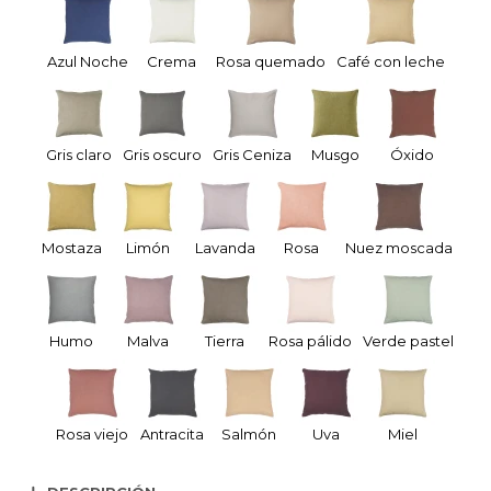
Azul Noche
Crema
Rosa quemado
Café con leche
Gris claro
Gris oscuro
Gris Ceniza
Musgo
Óxido
Mostaza
Limón
Lavanda
Rosa
Nuez moscada
Humo
Malva
Tierra
Rosa pálido
Verde pastel
Rosa viejo
Antracita
Salmón
Uva
Miel