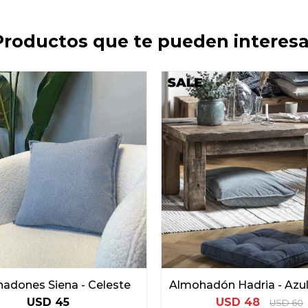
Productos que te pueden interesa
adones Siena - Celeste
Almohadón Hadria - Azu
USD
45
USD
48
USD
60