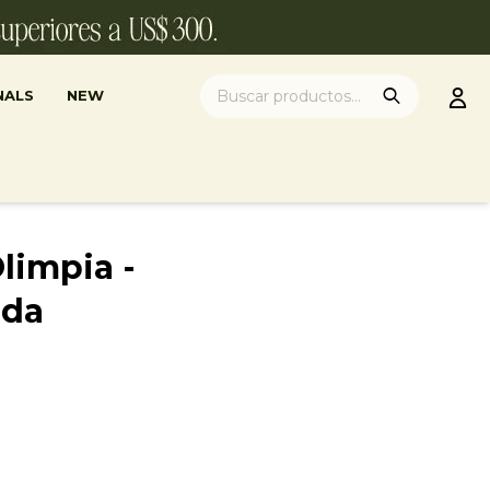
NALS
NEW
impia -
nda