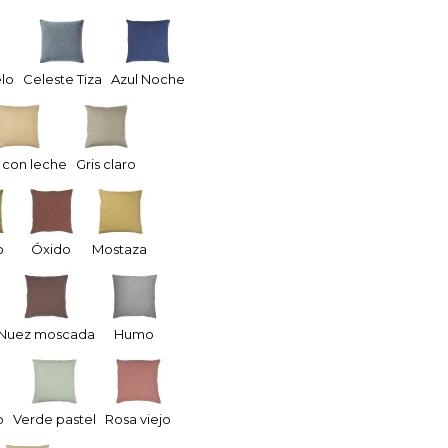
elo
Celeste Tiza
Azul Noche
 con leche
Gris claro
o
Óxido
Mostaza
Nuez moscada
Humo
o
Verde pastel
Rosa viejo