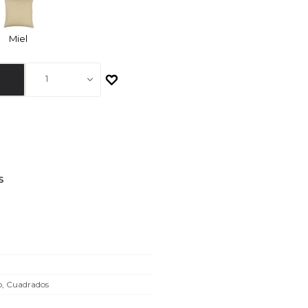
Miel
1
S
o, Cuadrados