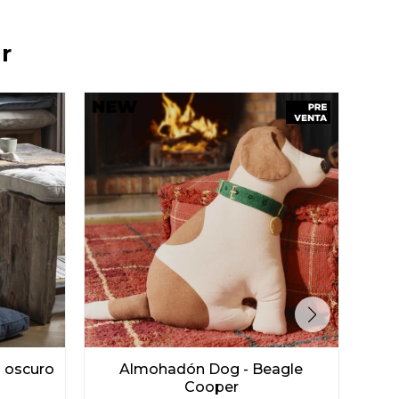
r
l oscuro
Almohadón Dog - Beagle
Alm
Cooper