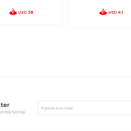
38
41
USD
USD
ter
estra tienda.