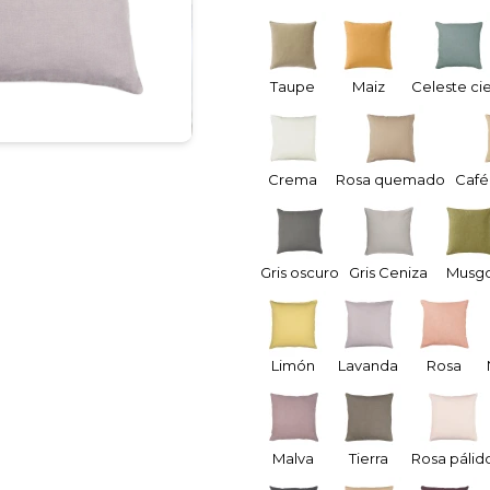
Taupe
Maiz
Celeste ci
Crema
Rosa quemado
Café
Gris oscuro
Gris Ceniza
Musg
Limón
Lavanda
Rosa
Malva
Tierra
Rosa pálid